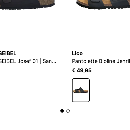
SEIBEL
Lico
JOSEF SEIBEL Josef 01 | Sandale für Herren | Grau
Pantolette Bioline Jenri
5
€ 49,95