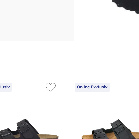
lusiv
Online Exklusiv