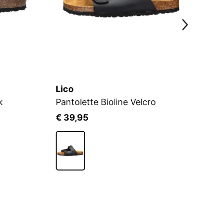
Lico
L
k
Pantolette Bioline Velcro
Pa
€ 39,95
€