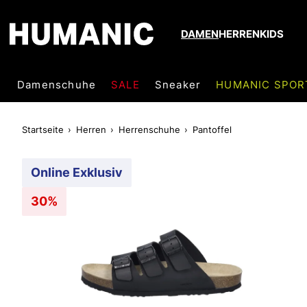
DAMEN
HERREN
KIDS
Damenschuhe
SALE
Sneaker
HUMANIC SPOR
Startseite
Herren
Herrenschuhe
Pantoffel
Online Exklusiv
30%