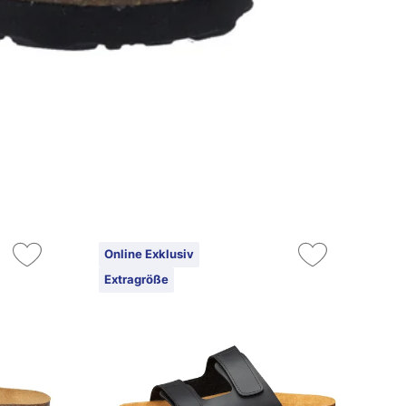
Online Exklusiv
On
Extragröße