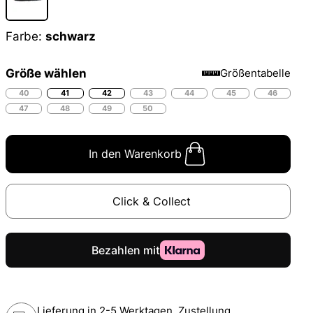
Farbe:
schwarz
Größe wählen
Größentabelle
40
41
42
43
44
45
46
47
48
49
50
In den Warenkorb
Click & Collect
Lieferung in 2-5 Werktagen, Zustellung