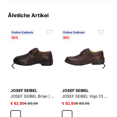
Ähnliche Artikel
Online Exklusiv
Online Exklusiv
O
30%
30%
E
JOSEF SEIBEL
JOSEF SEIBEL
J
JOSEF SEIBEL Chance 68 | Halbschuh für Herren | Schwarz
JOSEF SEIBEL Brian | Halbschuh für Herren | Braun
JOSEF SEIBEL Vigo 13 | Halbschuh für Herren | Braun
€ 62,95
€ 89,95
€ 62,95
€ 89,95
€