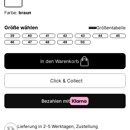
Farbe:
braun
Größe wählen
Größentabelle
39
40
41
42
43
44
45
46
47
48
49
50
In den Warenkorb
Click & Collect
Lieferung in 2-5 Werktagen, Zustellung