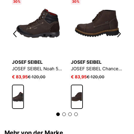
30%
30%
3
JOSEF SEIBEL
JOSEF SEIBEL
J
BEL Dalton 50 | Stiefelette für Herren | Braun
JOSEF SEIBEL Noah 55 | Stiefelette für Herren | Braun
JOSEF SEIBEL Chance 53 | Stiefelette für Herren | Braun
€ 83,95
€ 120,00
€ 83,95
€ 120,00
€
Mehr von der Marke