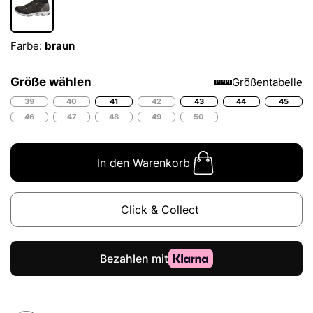
Farbe:
braun
Größe wählen
Größentabelle
39
40
41
42
43
44
45
46
47
48
49
50
In den Warenkorb
Click & Collect