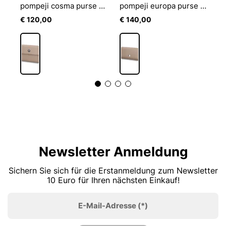
e mh10f lantea cosma
pompeji cosma purse mh10f
pompeji europa purse lh10f
€ 120,00
€ 140,00
€
Newsletter Anmeldung
Sichern Sie sich für die Erstanmeldung zum Newsletter
10 Euro für Ihren nächsten Einkauf!
E-Mail-Adresse
(*)