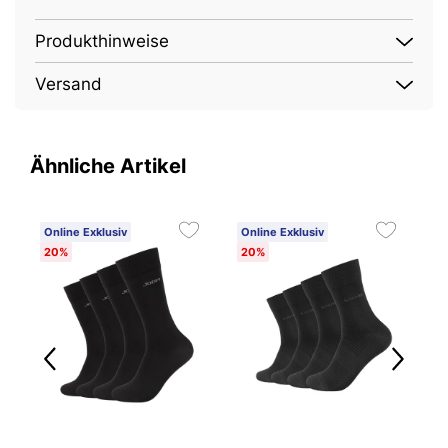
Produkthinweise
Versand
Ähnliche Artikel
Online Exklusiv
Online Exklusiv
O
20%
20%
3