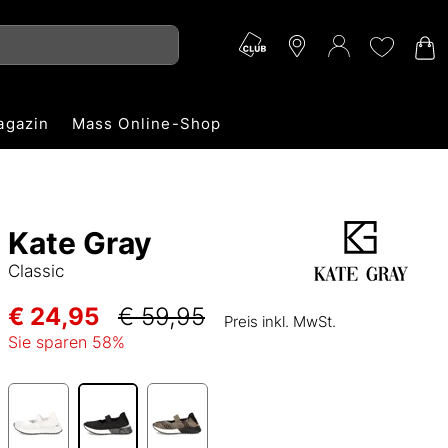
agazin
Mass Online-Shop
Kate Gray
Classic
€ 24,95
€ 59,95
Preis inkl. MwSt.
Sie sparen
58
%