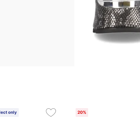
lect only
20%