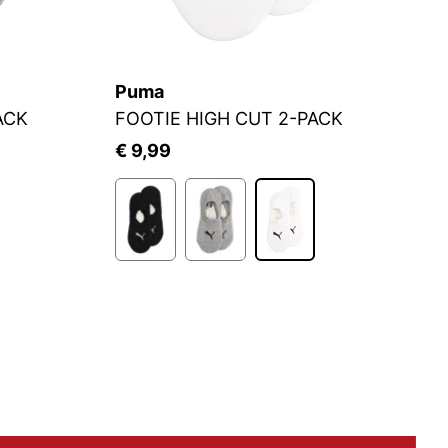
Puma
C
ACK
FOOTIE HIGH CUT 2-PACK
Fü
€ 9,99
€