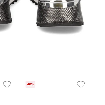
40%
4