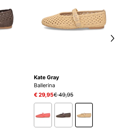
Kate Gray
K
Ballerina
Ba
€ 29,95
€ 49,95
€