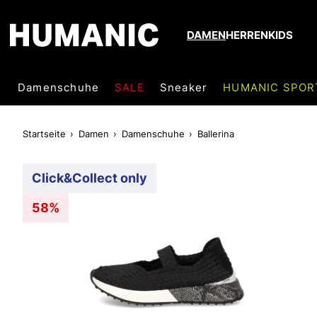
DAMEN
HERREN
KIDS
Damenschuhe
SALE
Sneaker
HUMANIC SPOR
Startseite
Damen
Damenschuhe
Ballerina
Click&Collect only
58%