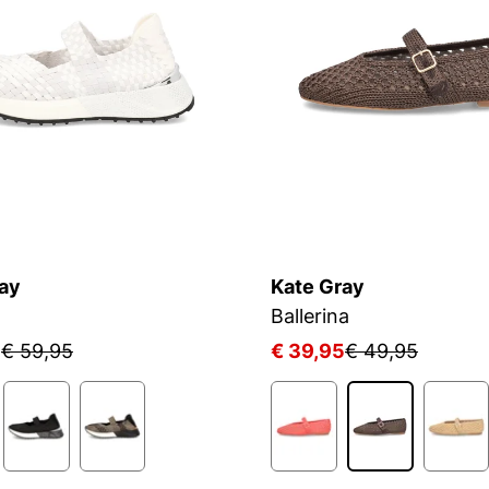
ay
Kate Gray
Ballerina
5
€ 59,95
€ 39,95
€ 49,95