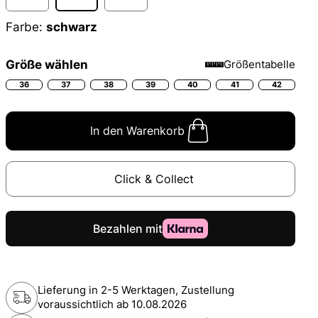
Farbe:
schwarz
Größe wählen
Größentabelle
36
37
38
39
40
41
42
In den Warenkorb
Click & Collect
Lieferung in 2-5 Werktagen, Zustellung
voraussichtlich ab
10.08.2026