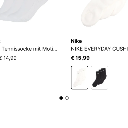
x
Nike
Flip Sox Tennissocke mit Motiv Flip Sox Tennissocke mit Motiv
NIKE EVERYDAY CUSH
€ 14,99
€ 15,99