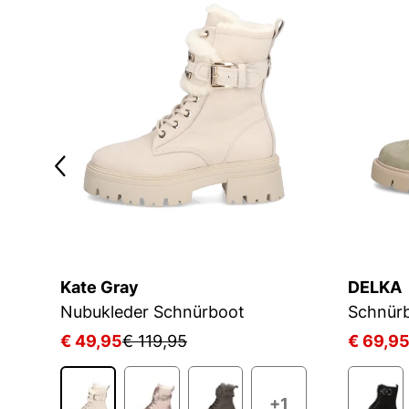
Kate Gray
DELKA
Nubukleder Schnürboot
Schnür
€ 49,95
€ 119,95
€ 69,9
+1