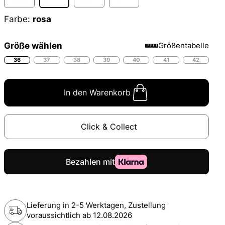
Farbe:
rosa
Größe wählen
Größentabelle
36
37
38
39
40
41
42
In den Warenkorb
Click & Collect
Lieferung in 2-5 Werktagen, Zustellung
voraussichtlich ab
12.08.2026