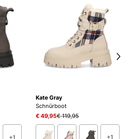
Kate Gray
T
Schnürboot
S
€ 49,95
€ 119,95
€
+1
+1