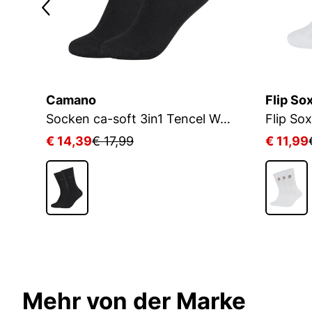
Camano
Flip So
Socken ca-soft 3in1 Tencel Wolle Bambus
€ 14,39
€ 17,99
€ 11,99
Mehr von der Marke