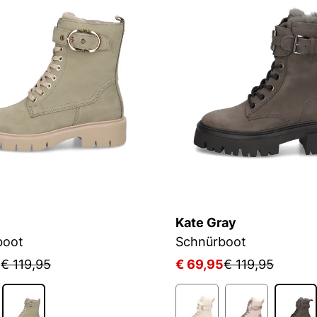
Kate Gray
boot
Schnürboot
5
€ 119,95
€ 69,95
€ 119,95