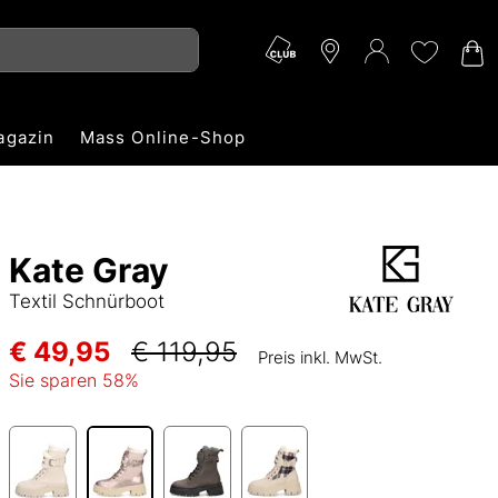
agazin
Mass Online-Shop
Kate Gray
Textil Schnürboot
€ 49,95
€ 119,95
Preis inkl. MwSt.
Sie sparen
58
%