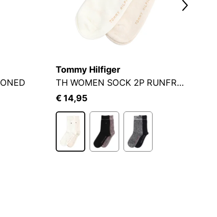
Tommy Hilfiger
J
IONED
TH WOMEN SOCK 2P RUNFREE
S
€ 14,95
€