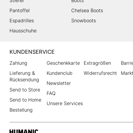
Stiefel
Boots
Pantoffel
Chelsea Boots
Espadrilles
Snowboots
Hausschuhe
HUMANIC
KUNDENSERVICE
Footer
Zahlung
Geschenkkarte
Extragrößen
Barri
Lieferung &
Kundenclub
Widerrufsrecht
Markt
Rücksendung
Newsletter
Send to Store
FAQ
Send to Home
Unsere Services
Bestellung