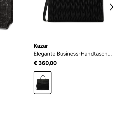
Kazar
K
Elegante Business-Handtasche mit auffälliger Steppung
€ 360,00
€