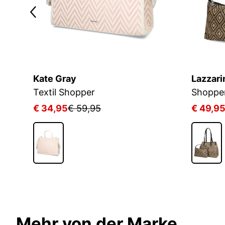
Kate Gray
Lazzari
he mit zwei Henkeln und Riemen
Textil Shopper
Shoppe
€ 34,95
€ 59,95
€ 49,9
Mehr von der Marke