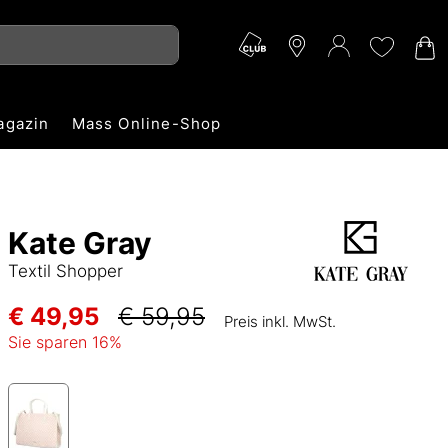
agazin
Mass Online-Shop
Kate Gray
Textil Shopper
€ 49,95
€ 59,95
Preis inkl. MwSt.
Sie sparen
16
%