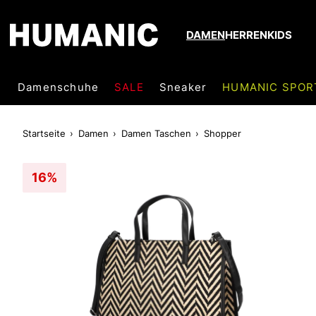
DAMEN
HERREN
KIDS
Damenschuhe
SALE
Sneaker
HUMANIC SPOR
Startseite
Damen
Damen Taschen
Shopper
16%