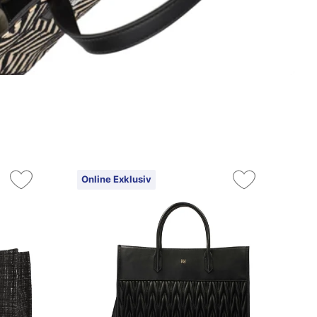
Online Exklusiv
On