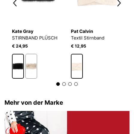
Kate Gray
Pat Calvin
L
STIRNBAND PLÜSCH
Textil Stirnband
Te
€ 24,95
€ 12,95
€
Mehr von der Marke