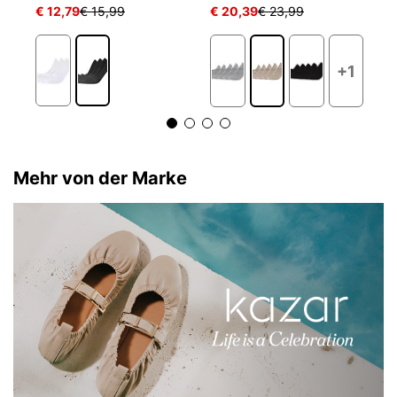
€ 12,79
€ 15,99
€ 20,39
€ 23,99
€ 
+1
Mehr von der Marke