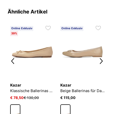
Ähnliche Artikel
Online Exklusiv
Online Exklusiv
O
39%
5
Kazar
Kazar
K
Cremefarbene Ballerinas mit einer Schleife auf der Nase
Klassische Ballerinas mit verlängerter Nase
Beige Ballerinas für Damen
R
€ 78,50
€ 130,00
€ 115,00
€