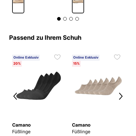
Passend zu Ihrem Schuh
Online Exklusiv
Online Exklusiv
20%
15%
Camano
Camano
T
Füßlinge Mesh Ventilation
Füßlinge
Füßlinge
F