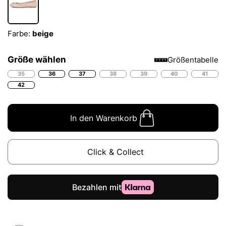
Farbe:
beige
Größe wählen
Größentabelle
35
36
37
38
39
40
41
42
In den Warenkorb
Click & Collect