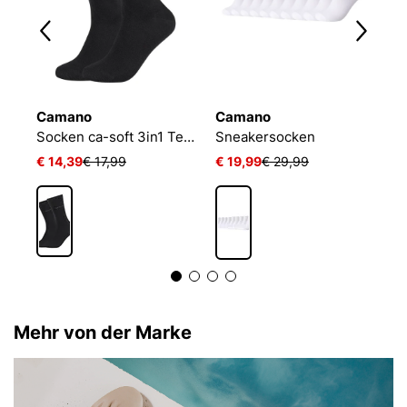
Camano
Camano
N
Socken ca-soft 3in1 Tencel Wolle Bambus
Sneakersocken
€ 14,39
€ 17,99
€ 19,99
€ 29,99
€
Mehr von der Marke