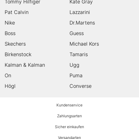
Tommy Hilfiger
Kate Gray
Pat Calvin
Lazzarini
Nike
Dr.Martens
Boss
Guess
Skechers
Michael Kors
Birkenstock
Tamaris
Kalman & Kalman
Ugg
On
Puma
Högl
Converse
HUMANIC
Kundenservice
Footer
Zahlungsarten
Sicher einkaufen
Versandarten