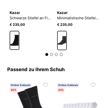
Kazar
Kazar
K
Elegante Stiefel mit Stilettoabsatz aus Glattleder
Schwarze Stiefel an Finesse-Ankern
Minimalistische Stiefel aus Leder mit Kitten-Absatz
€ 235,00
€ 235,00
€
Passend zu Ihrem Schuh
Online Exklusiv
Online Exklusiv
20%
33%