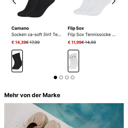
Camano
Flip Sox
N
Socken ca-soft 3in1 Tencel Wolle Bambus
Flip Sox Tennissocke mit Motiv Flip Sox Tennissocke mit Motiv
€ 14,39
€ 17,99
€ 11,99
€ 14,99
€
Mehr von der Marke