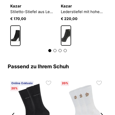
Kazar
Kazar
K
warze Stiefel mit runden Goldnieten
Stiletto-Stiefel aus Leder mit passendem Schaft
Lederstiefel mit hohem Absatz und Plateau
€ 170,00
€ 220,00
€
Passend zu Ihrem Schuh
Online Exklusiv
20%
20%