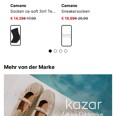
Camano
Camano
N
Socken ca-soft 3in1 Tencel Wolle Bambus
Sneakersocken
€ 14,39
€ 17,99
€ 19,99
€ 29,99
€
Mehr von der Marke