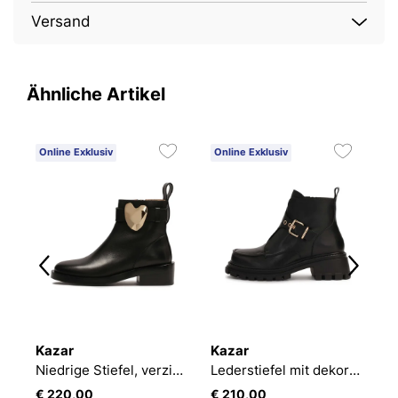
Versand
Ähnliche Artikel
Online Exklusiv
Online Exklusiv
O
Kazar
Kazar
K
iefel mit Reißverschluss und Gummiband
Niedrige Stiefel, verziert mit einem Metallherz
Lederstiefel mit dekorativer Schnallenlasche
€ 220,00
€ 210,00
€