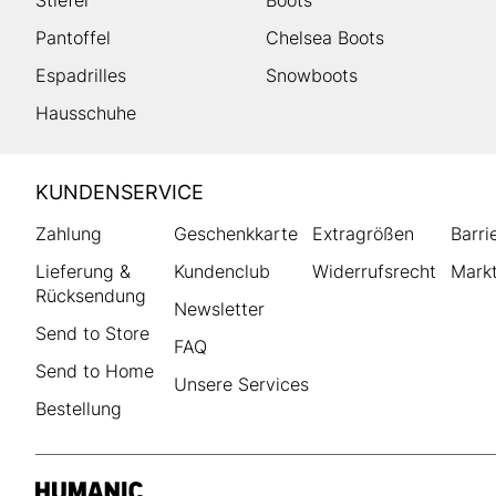
Stiefel
Boots
Pantoffel
Chelsea Boots
Espadrilles
Snowboots
Hausschuhe
HUMANIC
KUNDENSERVICE
Footer
Zahlung
Geschenkkarte
Extragrößen
Barri
Lieferung &
Kundenclub
Widerrufsrecht
Markt
Rücksendung
Newsletter
Send to Store
FAQ
Send to Home
Unsere Services
Bestellung