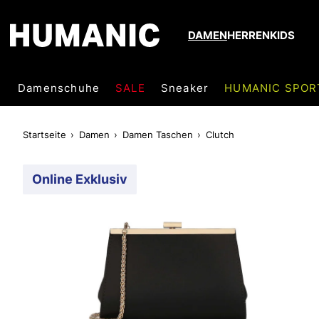
DAMEN
HERREN
KIDS
Damenschuhe
SALE
Sneaker
HUMANIC SPOR
Startseite
Damen
Damen Taschen
Clutch
Online Exklusiv