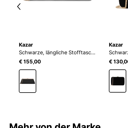
Kazar
Kazar
Abendhandtasche mit Rüschen und Metallrahmen
Schwarze, längliche Stofftasche mit Metallrahmen
€ 155,00
€ 130,0
Mehr von der Marke