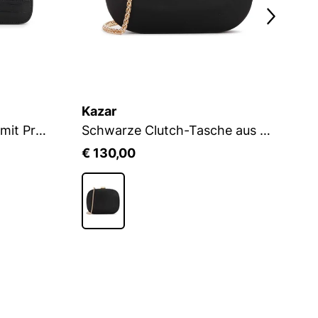
Kazar
K
Schwarze Ledertasche mit Prägung und goldenem Rahmen
Schwarze Clutch-Tasche aus Stoff mit runder Form
Be
€ 130,00
€