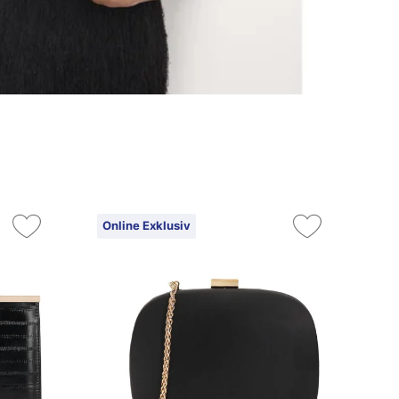
Online Exklusiv
On