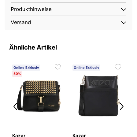
Produkthinweise
Versand
Ähnliche Artikel
Online Exklusiv
Online Exklusiv
O
50%
4
Kazar
Kazar
K