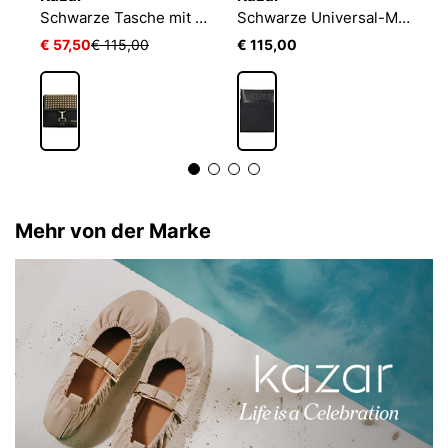
EMBLEM AOP ELONGATED CAMERA BAG
Schwarze Tasche mit Metallnieten auf der Klappe
Schwarze Universal-Messenger-Tasche für Damen mit breitem Riemen
€ 57,50
€ 115,00
€ 115,00
€
Mehr von der Marke