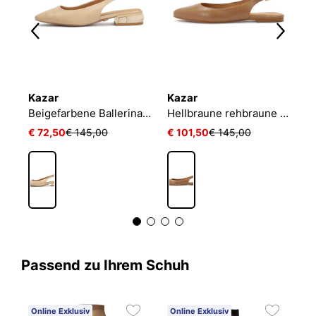
Kazar
Kazar
K
Pumps aus beigefarbenem Leder
Beigefarbene Ballerinas mit Metallverzierung an der Ferse
Hellbraune rehbraune Slingback-Pumps
€ 72,50
€ 145,00
€ 101,50
€ 145,00
€
Passend zu Ihrem Schuh
Online Exklusiv
Online Exklusiv