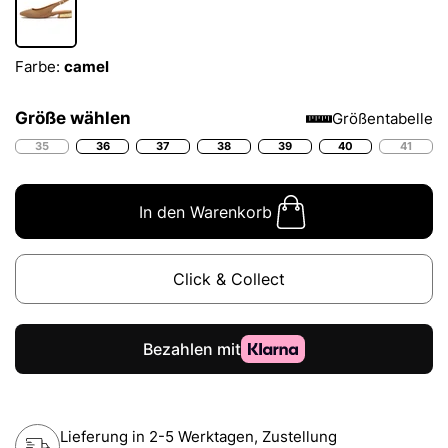
Farbe:
camel
Größe wählen
Größentabelle
35
36
37
38
39
40
41
In den Warenkorb
Click & Collect
Lieferung in 2-5 Werktagen, Zustellung