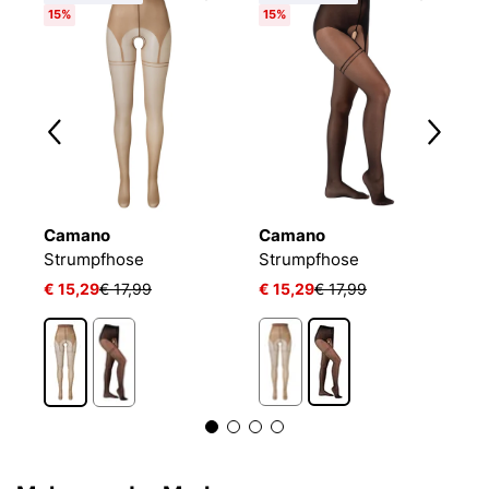
15%
15%
Camano
Camano
W
Strumpfhose
Strumpfhose
S
€ 15,29
€ 17,99
€ 15,29
€ 17,99
€