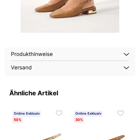
Produkthinweise
Versand
Ähnliche Artikel
Online Exklusiv
Online Exklusiv
O
50%
30%