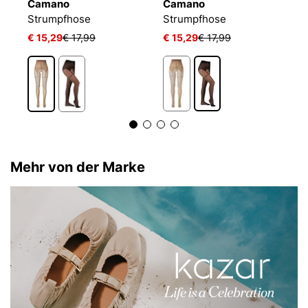
Camano
Camano
W
Strumpfhose
Strumpfhose
S
€ 15,29
€ 17,99
€ 15,29
€ 17,99
€
Mehr von der Marke