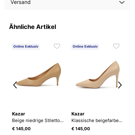
Versand
Ähnliche Artikel
Online Exklusiv
Online Exklusiv
O
Kazar
Kazar
K
Beige niedrige Stiletto Pumps
Klassische beigefarbene Pumps auf einem mittelhohen Stilettoabsatz
€ 145,00
€ 145,00
€