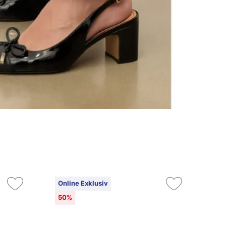
Online Exklusiv
On
50%
5