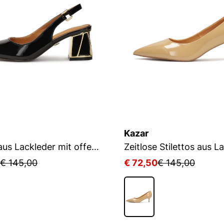
Kazar
Pumps aus Lackleder mit offener Ferse und verziertem Absatz
Zeitlose Stilettos aus L
€ 145,00
€ 72,50
€ 145,00