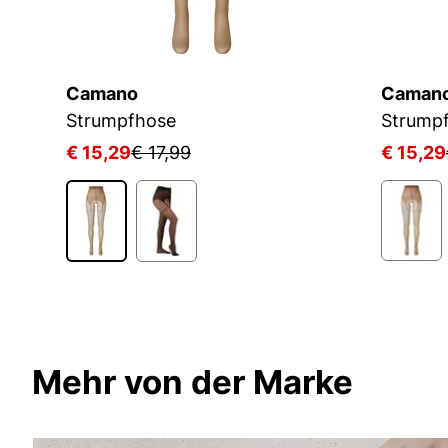
Camano
Caman
hose 60 DEN Halb Blickdicht Ringelfrei Warm Premium Druckfrei Bequem Kombinierbar Verstärkter Fuss
Strumpfhose
Strump
€ 15,29
€ 17,99
€ 15,29
Mehr von der Marke