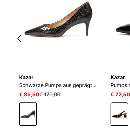
Kazar
Kazar
ineblaue Pumps aus Lackleder an einem Pfosten
Schwarze Pumps aus geprägtem Leder
€ 85,50
€ 170,00
€ 72,50