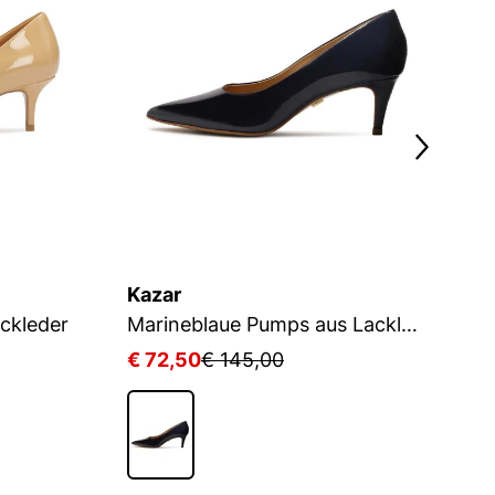
Kazar
K
ackleder
Marineblaue Pumps aus Lackleder
€ 72,50
€ 145,00
€