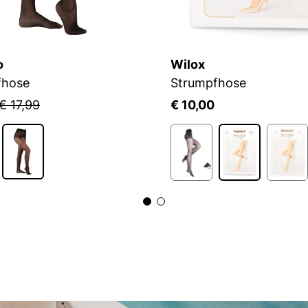
o
Wilox
fhose
Strumpfhose
€ 17,99
€ 10,00