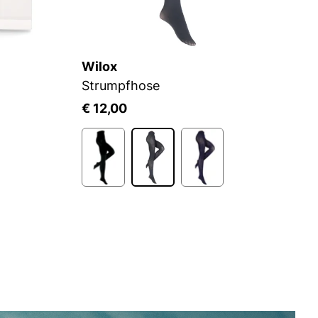
Wilox
C
Strumpfhose
S
€ 12,00
€