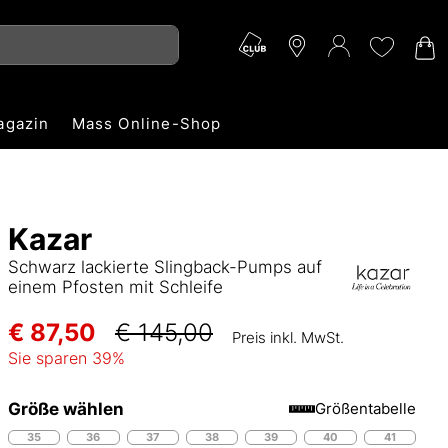
agazin
Mass Online-Shop
Kazar
Schwarz lackierte Slingback-Pumps auf
einem Pfosten mit Schleife
€ 87,50
€ 145,00
Preis inkl. MwSt.
Sie sparen
39
%
Größe wählen
Größentabelle
35
36
37
38
39
40
41