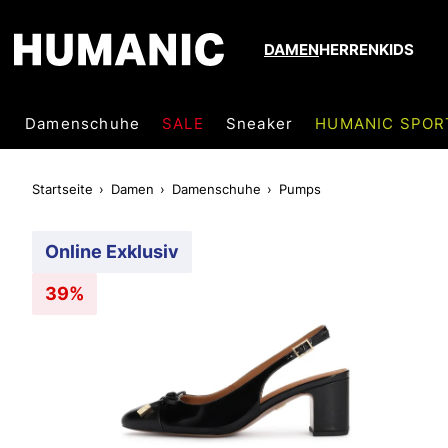
DAMEN
HERREN
KIDS
Damenschuhe
SALE
Sneaker
HUMANIC SPOR
Startseite
Damen
Damenschuhe
Pumps
Online Exklusiv
39%