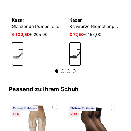
Kazar
Kazar
K
Schwarze Slingback-Pumps mit breitem Absatz
Glänzende Pumps, die um den Knöchel geschlossen werden
Schwarze Riemchenpumps in Wickeloptik
€ 102,50
€ 205,00
€ 77,50
€ 155,00
€
Passend zu Ihrem Schuh
Online Exklusiv
Online Exklusiv
15%
20%