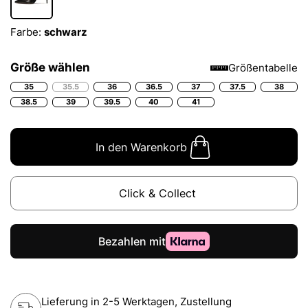
Farbe:
schwarz
Größe wählen
Größentabelle
35
35.5
36
36.5
37
37.5
38
38.5
39
39.5
40
41
In den Warenkorb
Click & Collect
Lieferung in 2-5 Werktagen, Zustellung