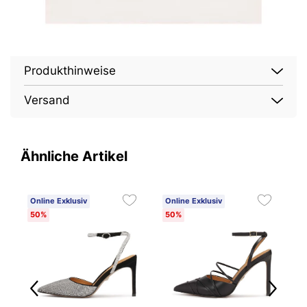
Produkthinweise
Versand
Ähnliche Artikel
Online Exklusiv
Online Exklusiv
O
50%
50%
3