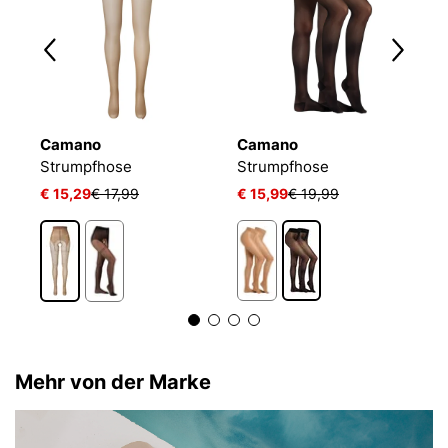
Camano
Camano
W
Ringelfrei Warm Premium Druckfrei Bequem Kombinierbar Verstärkter Fuss
Strumpfhose
Strumpfhose
S
€ 15,29
€ 17,99
€ 15,99
€ 19,99
€
Mehr von der Marke