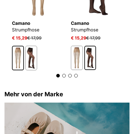
Camano
Camano
W
Strumpfhose
Strumpfhose
S
€ 15,29
€ 17,99
€ 15,29
€ 17,99
€
Mehr von der Marke