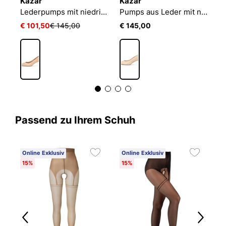
Kazar
Kazar
K
Zeitlose Stilettos aus Lackleder
Lederpumps mit niedrigem Absatz
Pumps aus Leder mit niedrigem Absatz
€ 101,50
€ 145,00
€ 145,00
€
Passend zu Ihrem Schuh
Online Exklusiv
Online Exklusiv
15%
15%