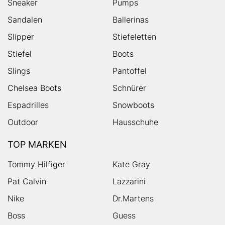
Sneaker
Pumps
Sandalen
Ballerinas
Slipper
Stiefeletten
Stiefel
Boots
Slings
Pantoffel
Chelsea Boots
Schnürer
Espadrilles
Snowboots
Outdoor
Hausschuhe
TOP MARKEN
Tommy Hilfiger
Kate Gray
Pat Calvin
Lazzarini
Nike
Dr.Martens
Boss
Guess