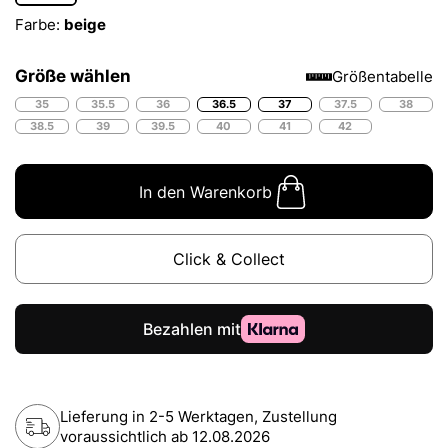
Farbe:
beige
Größe wählen
Größentabelle
35
35.5
36
36.5
37
37.5
38
38.5
39
39.5
40
41
42
In den Warenkorb
Click & Collect
Lieferung in 2-5 Werktagen, Zustellung
voraussichtlich ab
12.08.2026