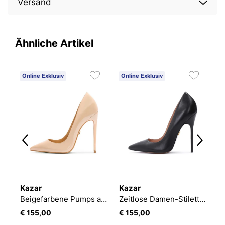
Versand
Ähnliche Artikel
Online Exklusiv
Online Exklusiv
O
Kazar
Kazar
K
en mit weißen Borsten
Beigefarbene Pumps aus Lackleder
Zeitlose Damen-Stilettos in universellem Schwarz
€ 155,00
€ 155,00
€