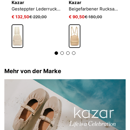
Kazar
Kazar
K
-Rucksack in Beige und Schwarz
Gesteppter Lederrucksack
Beigefarbener Rucksack mit einzigartigem geprägtem Muster
€ 132,50
€ 220,00
€ 90,50
€ 180,00
€
Mehr von der Marke