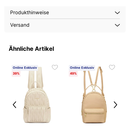
Produkthinweise
Versand
Ähnliche Artikel
Online Exklusiv
Online Exklusiv
O
39%
49%