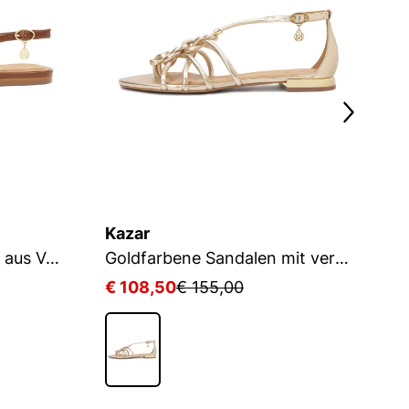
Kazar
K
Braune flache Sandalen aus Vollnarbenleder
Goldfarbene Sandalen mit verschlungenen Schnürchen
€ 108,50
€ 155,00
€