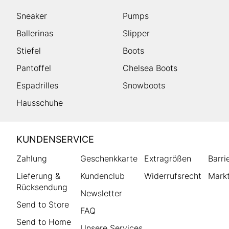
Sneaker
Pumps
Ballerinas
Slipper
Stiefel
Boots
Pantoffel
Chelsea Boots
Espadrilles
Snowboots
Hausschuhe
HUMANIC
KUNDENSERVICE
Footer
Zahlung
Geschenkkarte
Extragrößen
Barri
Lieferung &
Kundenclub
Widerrufsrecht
Markt
Rücksendung
Newsletter
Send to Store
FAQ
Send to Home
Unsere Services