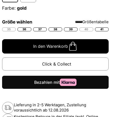
Farbe:
gold
Größe wählen
Größentabelle
35
36
37
38
39
40
41
In den Warenkorb
Click & Collect
Lieferung in 2-5 Werktagen, Zustellung
voraussichtlich ab
12.08.2026
Kostenlose Retoure in der Filiale (exkl. Online