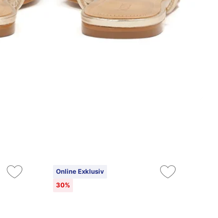
Online Exklusiv
On
30%
2