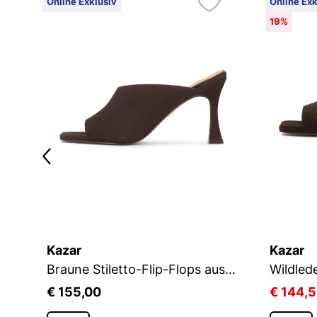
Online Exklusiv
Online Exk
19%
Kazar
Kazar
Schwarze Pantoletten auf einem Pfosten mit quadratischer Front
Braune Stiletto-Flip-Flops aus Wildleder mit ausgeschnittenem Schaft
€ 155,00
€ 144,