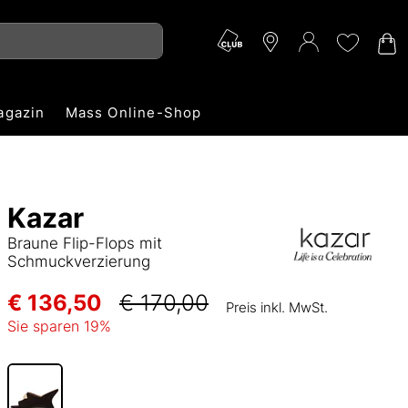
agazin
Mass Online-Shop
Kazar
Braune Flip-Flops mit
Schmuckverzierung
€ 136,50
€ 170,00
Preis inkl. MwSt.
Sie sparen
19
%