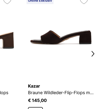
Online Exklusiv
On
Kazar
K
lops
Braune Wildleder-Flip-Flops mit breitem Absatz
€ 145,00
€