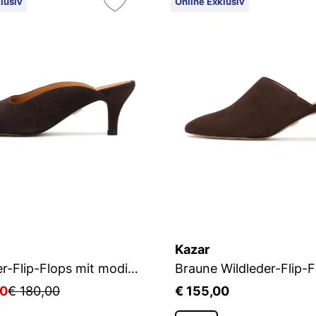
lusiv
Online Exklusiv
Kazar
Wildleder-Flip-Flops mit modischem Schnitt
Braune Wildleder-Flip-F
50
€ 180,00
€ 155,00