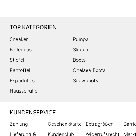
TOP KATEGORIEN
Sneaker
Pumps
Ballerinas
Slipper
Stiefel
Boots
Pantoffel
Chelsea Boots
Espadrilles
Snowboots
Hausschuhe
HUMANIC
KUNDENSERVICE
Footer
Zahlung
Geschenkkarte
Extragrößen
Barri
Lieferung &
Kundenclub
Widerrufsrecht
Markt