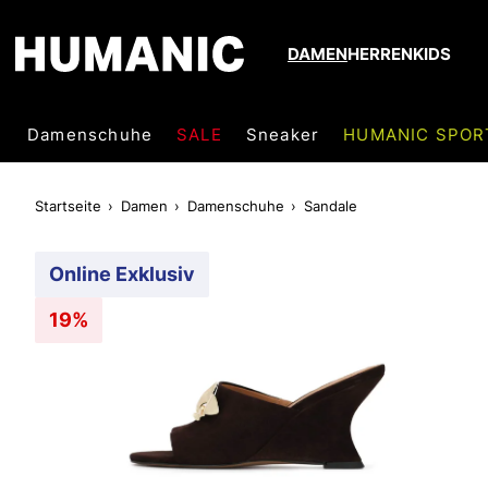
DAMEN
HERREN
KIDS
Damenschuhe
SALE
Sneaker
HUMANIC SPOR
Startseite
Damen
Damenschuhe
Sandale
Online Exklusiv
19%