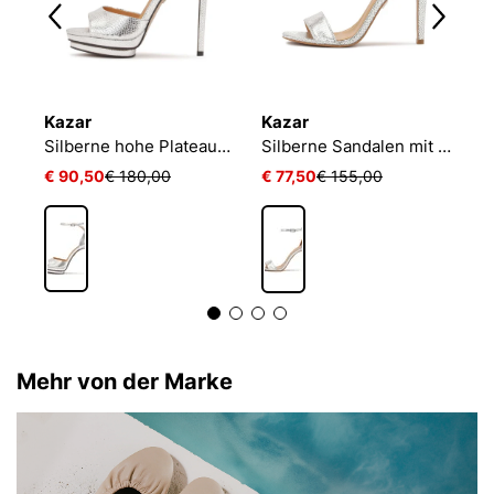
Kazar
Kazar
K
Zeitlose silberne Sandalen mit Entenabsatz
Silberne hohe Plateausandalen
Silberne Sandalen mit geprägtem Muster
€ 90,50
€ 180,00
€ 77,50
€ 155,00
€
Mehr von der Marke