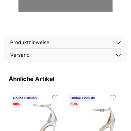
Produkthinweise
Versand
Ähnliche Artikel
Online Exklusiv
Online Exklusiv
O
49%
50%
5