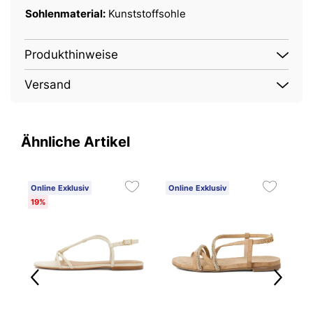
Sohlenmaterial:
Kunststoffsohle
Produkthinweise
Versand
Ähnliche Artikel
Online Exklusiv
Online Exklusiv
O
19%
5