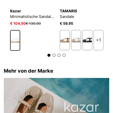
Kazar
TAMARIS
K
Flache Ledersandalen mit geknitterten Riemen
Minimalistische Sandalen mit flacher Sohle
Sandale
€ 104,50
€ 130,00
€ 59,95
€
+1
Mehr von der Marke