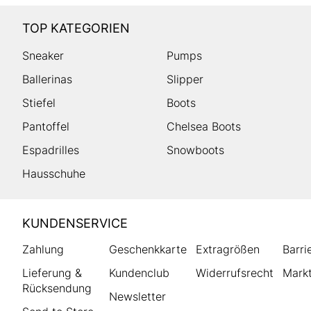
TOP KATEGORIEN
Sneaker
Pumps
Ballerinas
Slipper
Stiefel
Boots
Pantoffel
Chelsea Boots
Espadrilles
Snowboots
Hausschuhe
HUMANIC
KUNDENSERVICE
Footer
Zahlung
Geschenkkarte
Extragrößen
Barri
Lieferung &
Kundenclub
Widerrufsrecht
Markt
Rücksendung
Newsletter