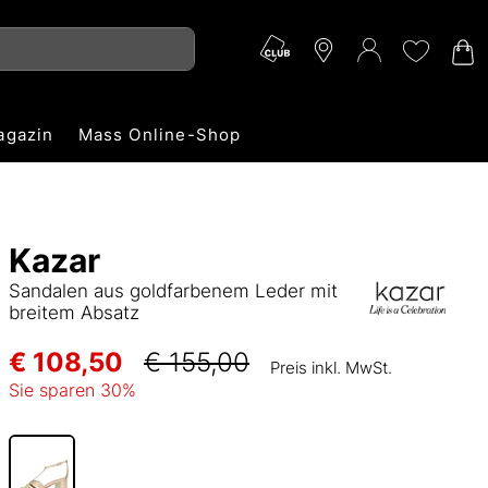
agazin
Mass Online-Shop
Kazar
Sandalen aus goldfarbenem Leder mit
breitem Absatz
€ 108,50
€ 155,00
Preis inkl. MwSt.
Sie sparen
30
%