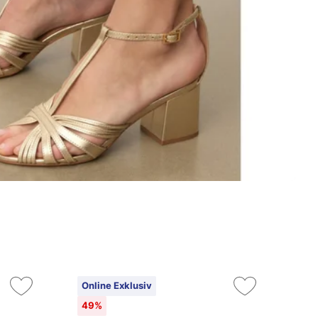
Online Exklusiv
On
49%
3