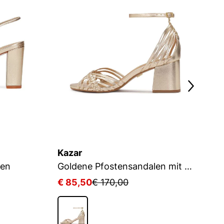
Kazar
K
len
Goldene Pfostensandalen mit geflochtenen Riemen
€ 85,50
€ 170,00
€