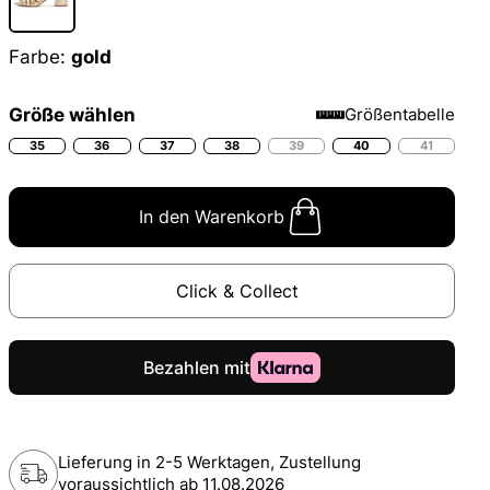
Farbe:
gold
Größe wählen
Größentabelle
35
36
37
38
39
40
41
In den Warenkorb
Click & Collect
Lieferung in 2-5 Werktagen, Zustellung
voraussichtlich ab
11.08.2026