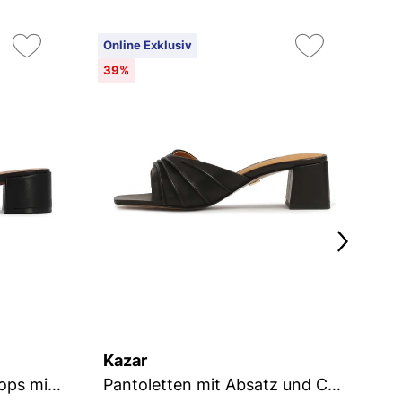
Online Exklusiv
On
39%
Kazar
K
Schwarze Leder-Flip-Flops mit breitem Absatz
Pantoletten mit Absatz und Crinkle-Riemen