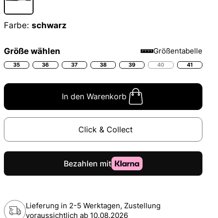
Farbe:
schwarz
Größe wählen
Größentabelle
35
36
37
38
39
40
41
In den Warenkorb
Click & Collect
Lieferung in 2-5 Werktagen, Zustellung
voraussichtlich ab
10.08.2026