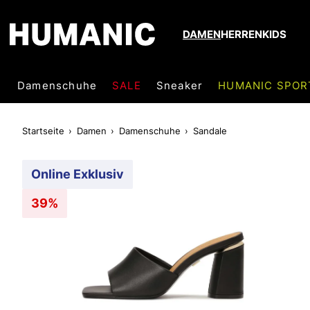
DAMEN
HERREN
KIDS
Damenschuhe
SALE
Sneaker
HUMANIC SPOR
Startseite
Damen
Damenschuhe
Sandale
Online Exklusiv
39%