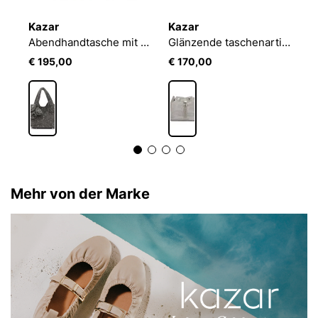
Kazar
Kazar
K
Kleine Handtasche mit Tiermuster-Borsten
Abendhandtasche mit Zirkonen
Glänzende taschenartige Tasche
€ 195,00
€ 170,00
€
Mehr von der Marke