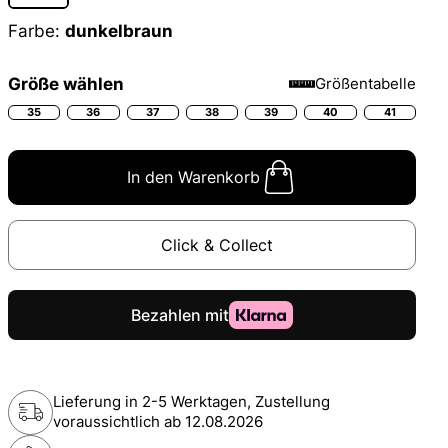
Farbe:
dunkelbraun
Größe wählen
Größentabelle
35
36
37
38
39
40
41
In den Warenkorb
Click & Collect
Lieferung in 2-5 Werktagen, Zustellung
voraussichtlich ab
12.08.2026