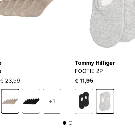
o
Tommy Hilfiger
e
FOOTIE 2P
€ 23,99
€ 11,95
+1