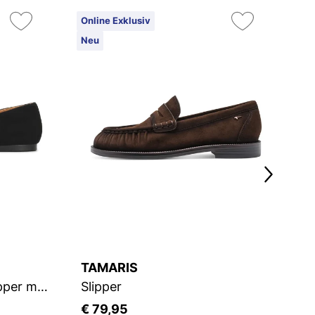
Online Exklusiv
Neu
TAMARIS
L
Schwarze Wildleder-Slipper mit doppelter Halskette
Slipper
L
€ 79,95
€