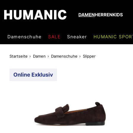
DAMEN
HERREN
KIDS
Damenschuhe
SALE
Sneaker
HUMANIC SPOR
Startseite
Damen
Damenschuhe
Slipper
Online Exklusiv