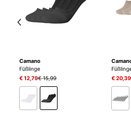
Camano
Caman
Füßlinge
Füßling
€ 12,79
€ 15,99
€ 20,39