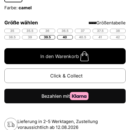
Farbe:
camel
Größe wählen
Größentabelle
35
35.5
36
36.5
37
37.5
38
38.5
39
39.5
40
40.5
41
42
In den Warenkorb
Click & Collect
Lieferung in 2-5 Werktagen, Zustellung
voraussichtlich ab
12.08.2026