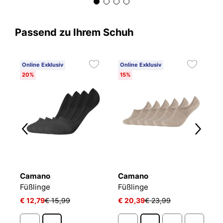
Passend zu Ihrem Schuh
Online Exklusiv
Online Exklusiv
20%
15%
Camano
Camano
T
Füßlinge Mesh Ventilation
Füßlinge
Füßlinge
F
€ 12,79
€ 15,99
€ 20,39
€ 23,99
€ 