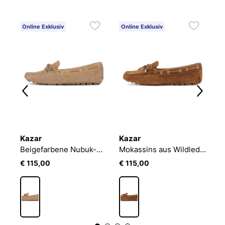
Online Exklusiv
Online Exklusiv
3
Kazar
Kazar
K
Gelbe Mokassins mit Zehensteg und Nietenbesatz an der Sohle
Beigefarbene Nubuk-Mokassins für Damen mit Schleife
Mokassins aus Wildleder mit Schnüren für Frauen
€ 115,00
€ 115,00
€