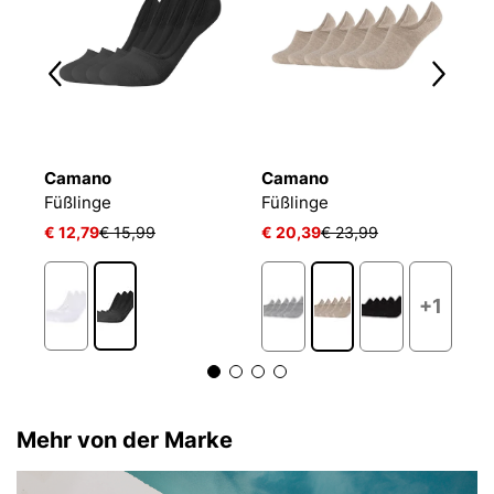
Camano
Camano
T
Füßlinge Mesh Ventilation
Füßlinge
Füßlinge
F
€ 12,79
€ 15,99
€ 20,39
€ 23,99
€ 
+1
Mehr von der Marke