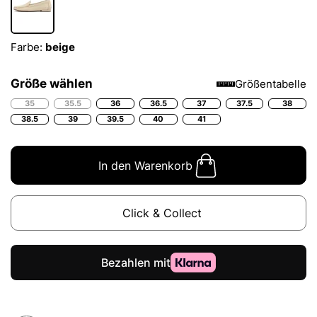
Farbe:
beige
Größe wählen
Größentabelle
35
35.5
36
36.5
37
37.5
38
38.5
39
39.5
40
41
In den Warenkorb
Click & Collect