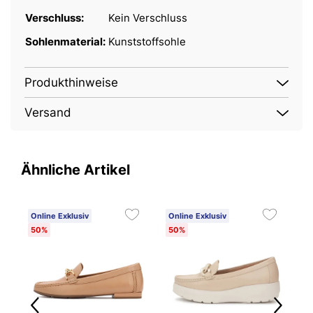
Verschluss:
Kein Verschluss
Sohlenmaterial:
Kunststoffsohle
Produkthinweise
Versand
Ähnliche Artikel
Online Exklusiv
Online Exklusiv
O
50%
50%
5