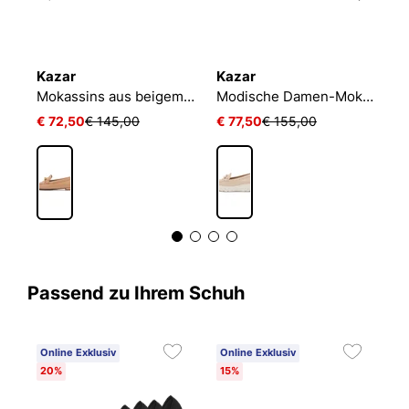
Kazar
Kazar
K
Beige Wildleder Slipper Freizeitschuhe
Mokassins aus beigem Leder
Modische Damen-Mokassins aus Leder mit dicker Sohle
€ 72,50
€ 145,00
€ 77,50
€ 155,00
€
Passend zu Ihrem Schuh
Online Exklusiv
Online Exklusiv
20%
15%