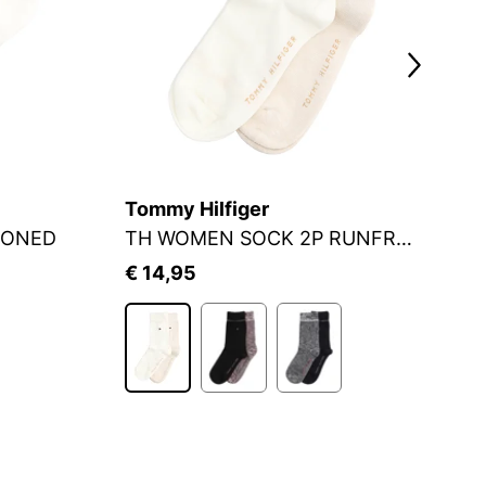
Tommy Hilfiger
S.
IONED
TH WOMEN SOCK 2P RUNFREE
S
€ 14,95
€