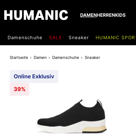
DAMEN
HERREN
KIDS
Damenschuhe
SALE
Sneaker
HUMANIC SPOR
Startseite
Damen
Damenschuhe
Sneaker
Online Exklusiv
39%