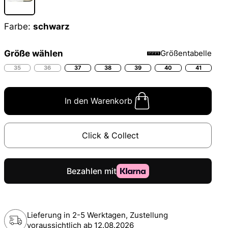
Farbe:
schwarz
Größe wählen
Größentabelle
35
36
37
38
39
40
41
In den Warenkorb
Click & Collect
Lieferung in 2-5 Werktagen, Zustellung
voraussichtlich ab
12.08.2026