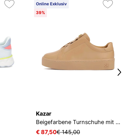
Online Exklusiv
On
39%
5
Kazar
K
Beigefarbene Turnschuhe mit dicker Sohle
€ 87,50
€ 145,00
€