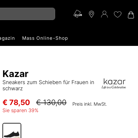
agazin
Mass Online-Shop
Kazar
Sneakers zum Schieben für Frauen in
schwarz
€ 78,50
€ 130,00
Preis inkl. MwSt.
Sie sparen
39
%