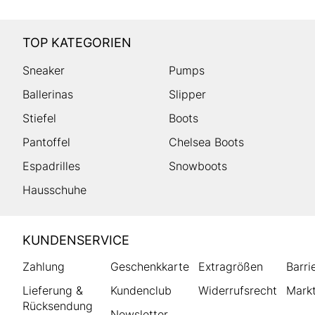
TOP KATEGORIEN
Sneaker
Pumps
Ballerinas
Slipper
Stiefel
Boots
Pantoffel
Chelsea Boots
Espadrilles
Snowboots
Hausschuhe
HUMANIC
KUNDENSERVICE
Footer
Zahlung
Geschenkkarte
Extragrößen
Barri
Lieferung &
Kundenclub
Widerrufsrecht
Markt
Rücksendung
Newsletter