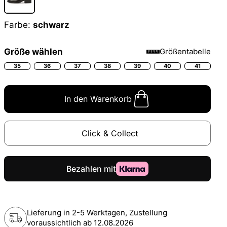
Farbe:
schwarz
Größe wählen
Größentabelle
35
36
37
38
39
40
41
In den Warenkorb
Click & Collect
Lieferung in 2-5 Werktagen, Zustellung
voraussichtlich ab
12.08.2026