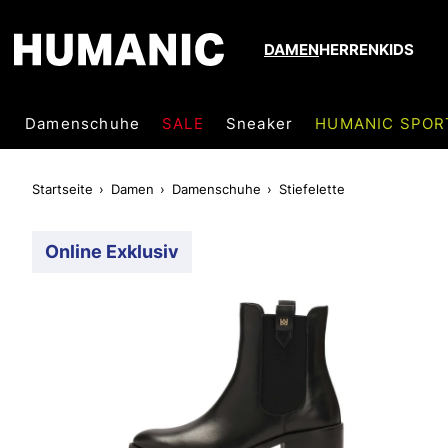
DAMEN
HERREN
KIDS
Damenschuhe
SALE
Sneaker
HUMANIC SPOR
Startseite
Damen
Damenschuhe
Stiefelette
Online Exklusiv