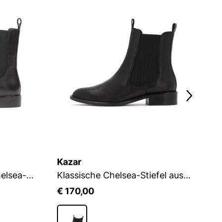
Kazar
K
Schwarze Slingback-Chelsea-Stiefel für Frauen zum Hineinschlüpfen
Klassische Chelsea-Stiefel aus Leder
€ 170,00
€