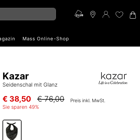
agazin
Mass Online-Shop
Kazar
Seidenschal mit Glanz
€ 38,50
€ 76,00
Preis inkl. MwSt.
Sie sparen
49
%