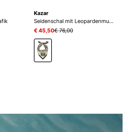
Kazar
K
fik
Seidenschal mit Leopardenmuster
€ 45,50
€ 76,00
€