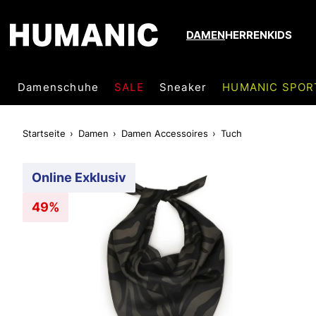
DAMEN
HERREN
KIDS
Damenschuhe
SALE
Sneaker
HUMANIC SPOR
Startseite
Damen
Damen Accessoires
Tuch
Online Exklusiv
49%