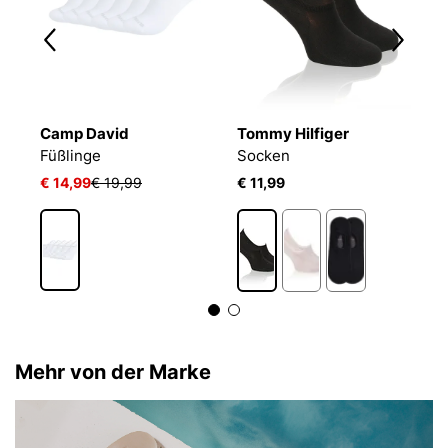
Camp David
Tommy Hilfiger
T
Füßlinge
Socken
S
€ 14,99
€ 19,99
€ 11,99
€ 
Mehr von der Marke