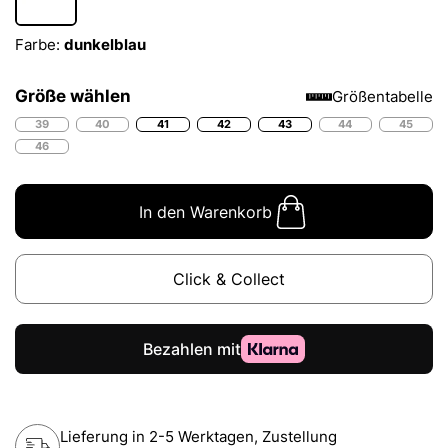
Farbe:
dunkelblau
Größe wählen
Größentabelle
39
40
41
42
43
44
45
46
In den Warenkorb
Click & Collect
Lieferung in 2-5 Werktagen, Zustellung