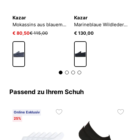
Kazar
Kazar
T
Blaue Mokassins für Männer
Mokassins aus blauem Wildleder auf einer Gummisohle mit Spikes
Marineblaue Wildleder-Mokassins
S
€ 80,50
€ 115,00
€ 130,00
€
Passend zu Ihrem Schuh
Online Exklusiv
25%