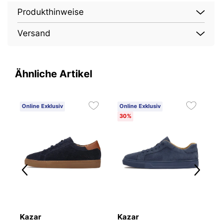
Produkthinweise
Versand
Ähnliche Artikel
Online Exklusiv
Online Exklusiv
O
30%
Kazar
Kazar
K