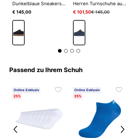
Sneakers aus Wildleder mit Perforationen
Dunkelblaue Sneakers aus perforiertem Wildleder für Herren
Herren Turnschuhe aus blauem Wildleder
€ 145,00
€ 101,50
€ 145,00
€
Passend zu Ihrem Schuh
Online Exklusiv
Online Exklusiv
25%
25%