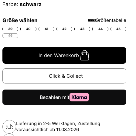
Farbe:
schwarz
Größe wählen
Größentabelle
39
40
41
42
43
44
45
46
In den Warenkorb
Click & Collect
Lieferung in 2-5 Werktagen, Zustellung
voraussichtlich ab
11.08.2026