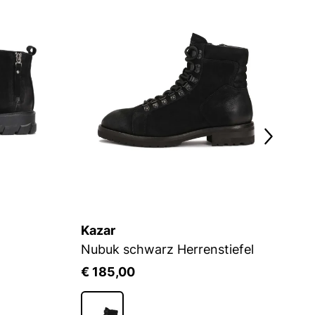
Kazar
K
Nubuk schwarz Herrenstiefel
Sc
€ 185,00
€