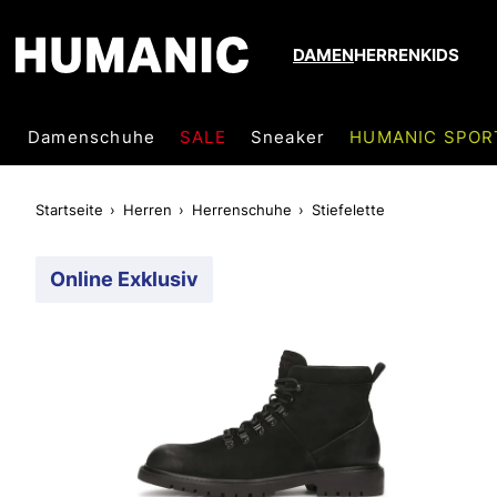
DAMEN
HERREN
KIDS
Damenschuhe
SALE
Sneaker
HUMANIC SPOR
Startseite
Herren
Herrenschuhe
Stiefelette
Online Exklusiv