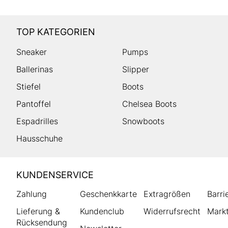
TOP KATEGORIEN
Sneaker
Pumps
Ballerinas
Slipper
Stiefel
Boots
Pantoffel
Chelsea Boots
Espadrilles
Snowboots
Hausschuhe
HUMANIC
KUNDENSERVICE
Footer
Zahlung
Geschenkkarte
Extragrößen
Barri
Lieferung &
Kundenclub
Widerrufsrecht
Markt
Rücksendung