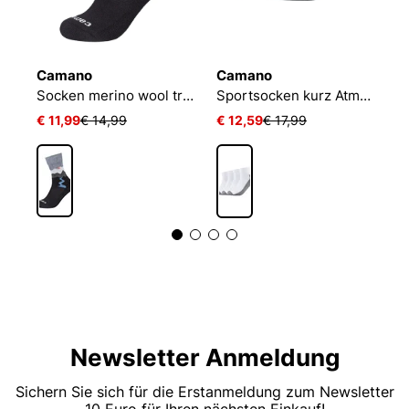
Camano
Camano
C
urzsocke performance training light
Socken merino wool trekking
Sportsocken kurz Atmungsaktiv Bequem Perfekte Passform Tennissocken Verstärkt Herren und Damen pro tex
€ 11,99
€ 14,99
€ 12,59
€ 17,99
€
Newsletter Anmeldung
Sichern Sie sich für die Erstanmeldung zum Newsletter
10 Euro für Ihren nächsten Einkauf!