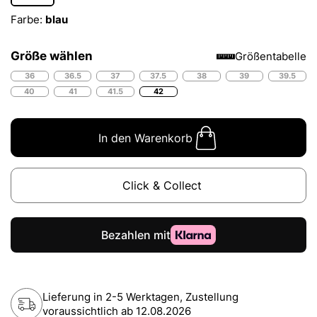
Farbe:
blau
Größe wählen
Größentabelle
36
36.5
37
37.5
38
39
39.5
40
41
41.5
42
In den Warenkorb
Click & Collect
Lieferung in 2-5 Werktagen, Zustellung
voraussichtlich ab
12.08.2026