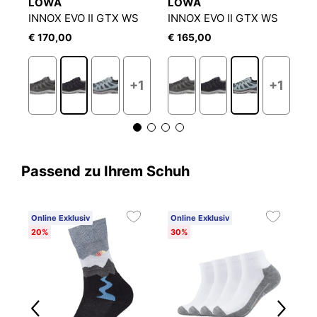
LOWA
LOWA
L
INNOX EVO II GTX WS
INNOX EVO II GTX WS
V
€ 170,00
€ 165,00
€
+1
+1
Passend zu Ihrem Schuh
Online Exklusiv
Online Exklusiv
O
20%
30%
2