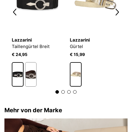
Lazzarini
Lazzarini
L
Taillengürtel Breit
Gürtel
G
€ 24,95
€ 15,99
€
Mehr von der Marke