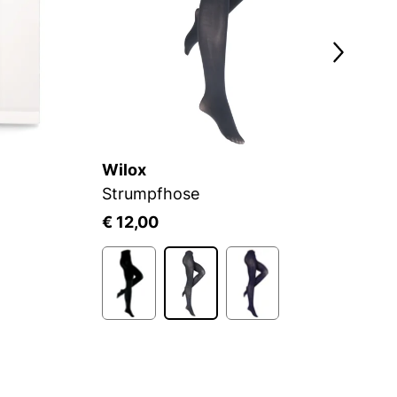
Wilox
S.
Strumpfhose
€ 12,00
€