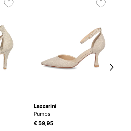
Lazzarini
K
Pumps
P
€ 59,95
€