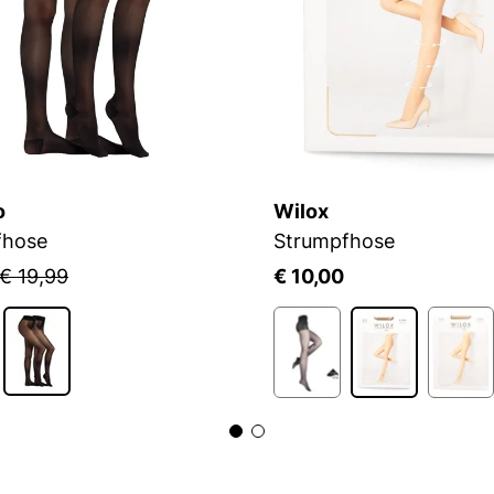
o
Wilox
fhose
Strumpfhose
€ 19,99
€ 10,00