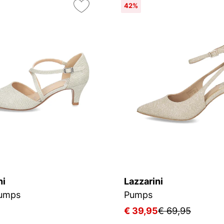
42%
ni
Lazzarini
Pumps
Pumps
9
€ 39,95
€ 69,95