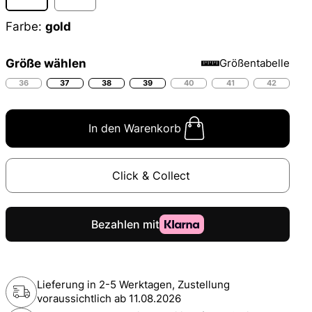
Farbe:
gold
Größe wählen
Größentabelle
36
37
38
39
40
41
42
In den Warenkorb
Click & Collect
Lieferung in 2-5 Werktagen, Zustellung
voraussichtlich ab
11.08.2026