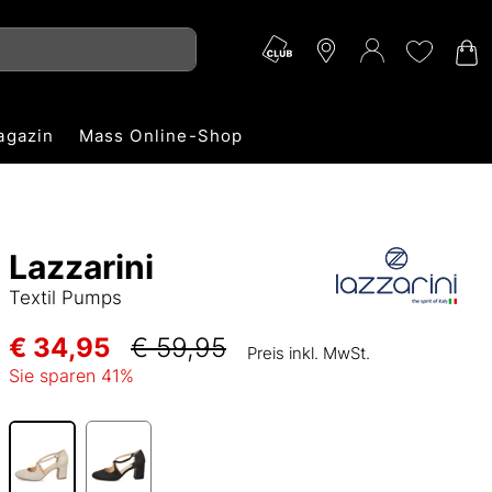
agazin
Mass Online-Shop
Lazzarini
Textil Pumps
€ 34,95
€ 59,95
Preis inkl. MwSt.
Sie sparen
41
%