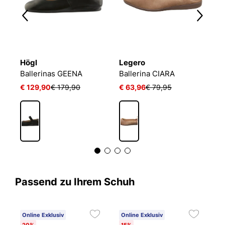
Högl
Legero
T
Ballerinas GEENA
Ballerina CIARA
Ba
€ 129,90
€ 179,90
€ 63,96
€ 79,95
€
Passend zu Ihrem Schuh
Online Exklusiv
Online Exklusiv
20%
15%