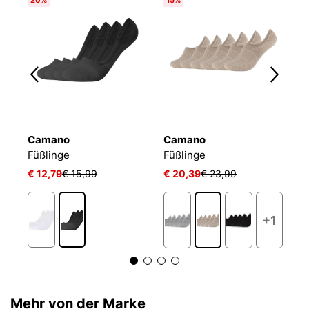
Camano
Camano
T
Füßlinge Mesh Ventilation
Füßlinge
Füßlinge
F
€ 12,79
€ 15,99
€ 20,39
€ 23,99
€ 
+1
Mehr von der Marke