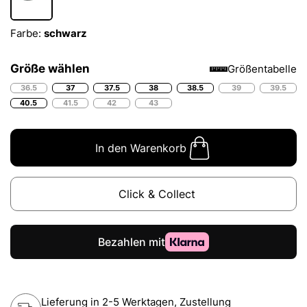
Farbe:
schwarz
Größe wählen
Größentabelle
36.5
37
37.5
38
38.5
39
39.5
40.5
41.5
42
43
In den Warenkorb
Click & Collect
Lieferung in 2-5 Werktagen, Zustellung