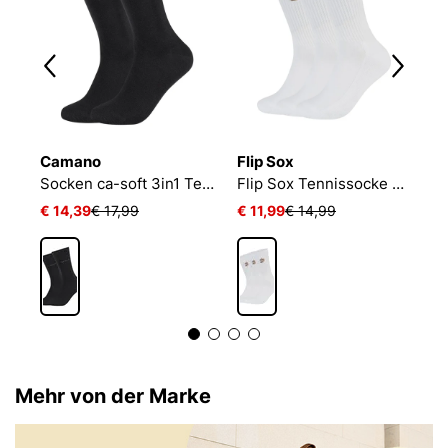
Camano
Flip Sox
N
NIKE EVERYDAY CUSHIONED
Socken ca-soft 3in1 Tencel Wolle Bambus
Flip Sox Tennissocke mit Motiv Flip Sox Tennissocke mit Motiv
€ 14,39
€ 17,99
€ 11,99
€ 14,99
€
Mehr von der Marke