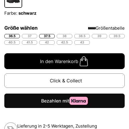
Farbe:
schwarz
Größe wählen
Größentabelle
36.5
37
37.5
38
38.5
39
39.5
40.5
41.5
42
42.5
43
In den Warenkorb
Click & Collect
Lieferung in 2-5 Werktagen, Zustellung