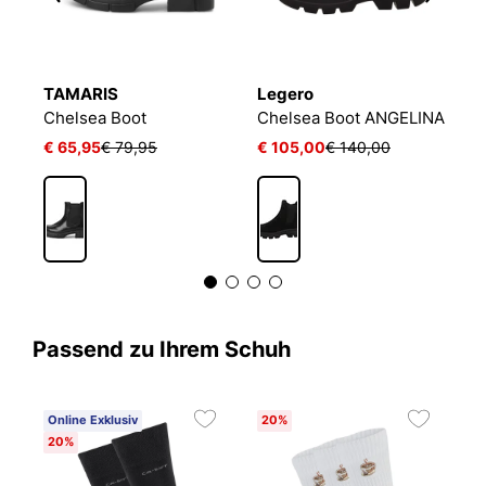
TAMARIS
Legero
L
Chelsea Boot
Chelsea Boot ANGELINA
A
€ 65,95
€ 79,95
€ 105,00
€ 140,00
€
Passend zu Ihrem Schuh
Online Exklusiv
20%
20%