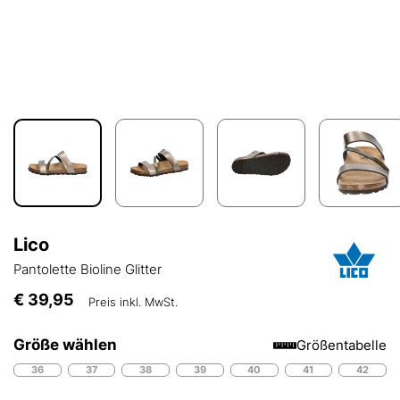
Lico
Pantolette Bioline Glitter
€ 39,95
Preis inkl. MwSt.
Größe wählen
Größentabelle
36
37
38
39
40
41
42