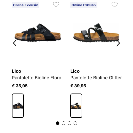
Online Exklusiv
Online Exklusiv
O
Lico
Lico
L
Pantolette Bioline Platino
Pantolette Bioline Flora
Pantolette Bioline Glitter
€ 35,95
€ 39,95
€