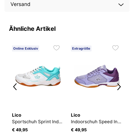
Versand
Ähnliche Artikel
Online Exklusiv
Extragröße
O
E
Lico
Lico
L
Sportschuh Sprint Indoor
Indoorschuh Speed Indoor
S
€ 49,95
€ 49,95
€