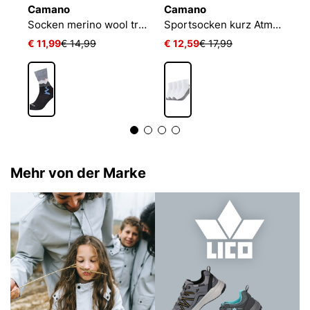
Camano
Camano
C
urzsocke performance training light
Socken merino wool trekking
Sportsocken kurz Atmungsaktiv Bequem Perfekte Passform Tennissocken Verstärkt Herren und Damen pro tex
€ 11,99
€ 14,99
€ 12,59
€ 17,99
€
Mehr von der Marke