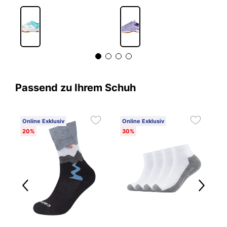
Passend zu Ihrem Schuh
Online Exklusiv
Online Exklusiv
O
20%
30%
2