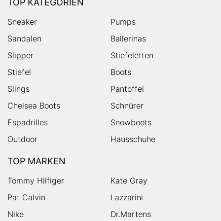
TOP KATEGORIEN
Sneaker
Pumps
Sandalen
Ballerinas
Slipper
Stiefeletten
Stiefel
Boots
Slings
Pantoffel
Chelsea Boots
Schnürer
Espadrilles
Snowboots
Outdoor
Hausschuhe
TOP MARKEN
Tommy Hilfiger
Kate Gray
Pat Calvin
Lazzarini
Nike
Dr.Martens