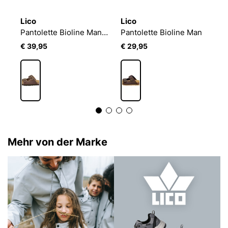
Lico
Lico
L
n
Pantolette Bioline Man Soft
Pantolette Bioline Man
Sl
€ 39,95
€ 29,95
€
Mehr von der Marke