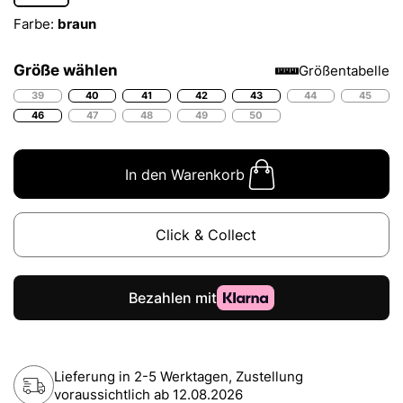
Farbe:
braun
Größe wählen
Größentabelle
39
40
41
42
43
44
45
46
47
48
49
50
In den Warenkorb
Click & Collect
Lieferung in 2-5 Werktagen, Zustellung
voraussichtlich ab
12.08.2026