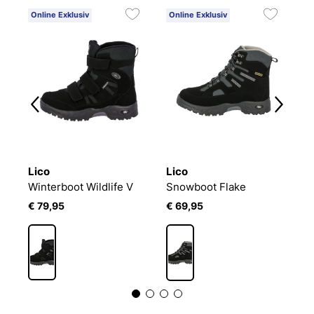
Online Exklusiv
Online Exklusiv
O
Lico
Lico
L
Winterboot Wildlife V
Snowboot Flake
W
€ 79,95
€ 69,95
€