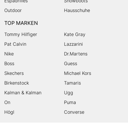
Espadrilles
Snowboots
Outdoor
Hausschuhe
TOP MARKEN
Tommy Hilfiger
Kate Gray
Pat Calvin
Lazzarini
Nike
Dr.Martens
Boss
Guess
Skechers
Michael Kors
Birkenstock
Tamaris
Kalman & Kalman
Ugg
On
Puma
Högl
Converse
HUMANIC