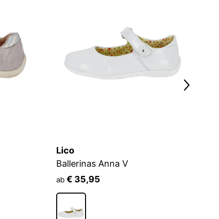
Lico
L
Ballerinas Anna V
Ba
€ 35,95
ab
a