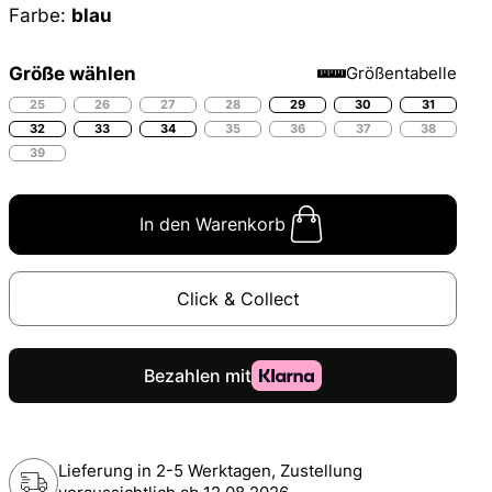
Farbe:
blau
Größe wählen
Größentabelle
25
26
27
28
29
30
31
32
33
34
35
36
37
38
39
In den Warenkorb
Click & Collect
Lieferung in 2-5 Werktagen, Zustellung