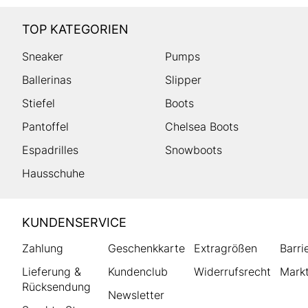
TOP KATEGORIEN
Sneaker
Pumps
Ballerinas
Slipper
Stiefel
Boots
Pantoffel
Chelsea Boots
Espadrilles
Snowboots
Hausschuhe
HUMANIC
KUNDENSERVICE
Footer
Zahlung
Geschenkkarte
Extragrößen
Barri
Lieferung &
Kundenclub
Widerrufsrecht
Markt
Rücksendung
Newsletter