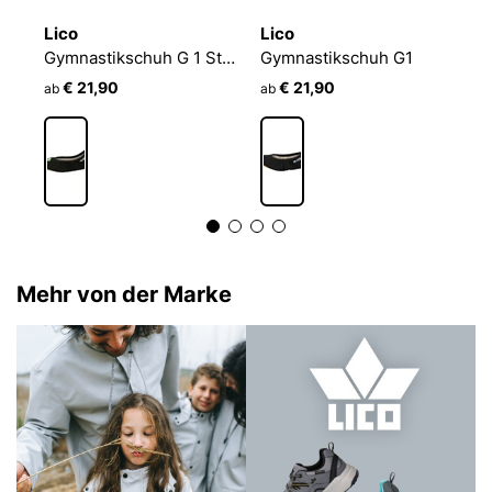
Lico
Lico
L
Gymnastikschuh G 1 Style
Gymnastikschuh G 1 Style
Gymnastikschuh G1
€ 21,90
€ 21,90
ab
ab
a
Mehr von der Marke