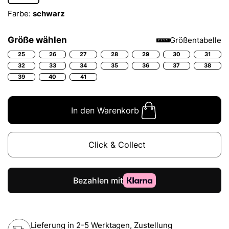
Farbe:
schwarz
Größe wählen
Größentabelle
25
26
27
28
29
30
31
32
33
34
35
36
37
38
39
40
41
In den Warenkorb
Click & Collect
Lieferung in 2-5 Werktagen, Zustellung