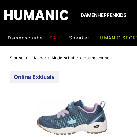
DAMEN
HERREN
KIDS
Damenschuhe
SALE
Sneaker
HUMANIC SPOR
Startseite
Kinder
Kinderschuhe
Hallenschuhe
Online Exklusiv