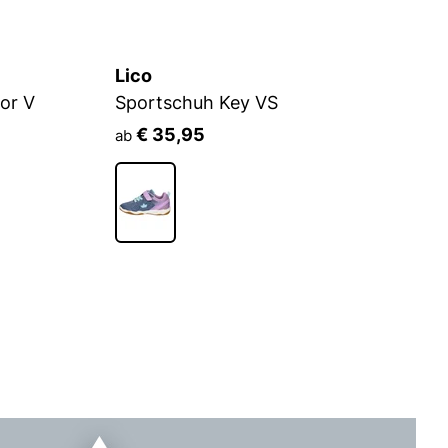
Lico
L
or V
Sportschuh Key VS
K
€ 35,95
ab
a