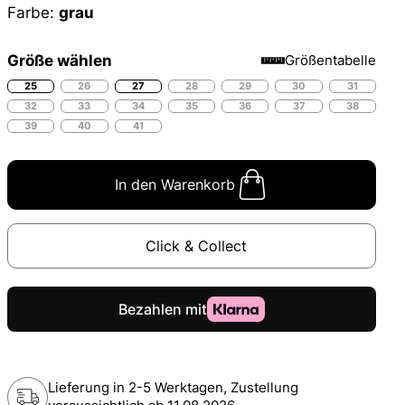
Farbe:
grau
Größe wählen
Größentabelle
25
26
27
28
29
30
31
32
33
34
35
36
37
38
39
40
41
In den Warenkorb
Click & Collect
Lieferung in 2-5 Werktagen, Zustellung