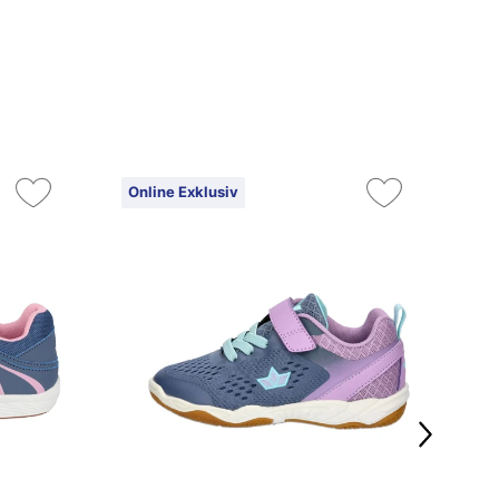
Online Exklusiv
On