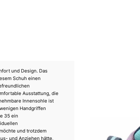
fort und Design. Das
diesem Schuh einen
efreundlichen
mfortable Ausstattung, die
snehmbare Innensohle ist
t wenigen Handgriffen
ße 35 ein
iduellen
 möchte und trotzdem
Aus- und Anziehen hätte,